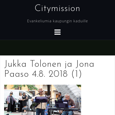
Skip
Citymission
to
content
Evankeliumia kaupungin kaduille
Jukka Tolonen ja Jona
Paaso 4.8. 2018 (1)