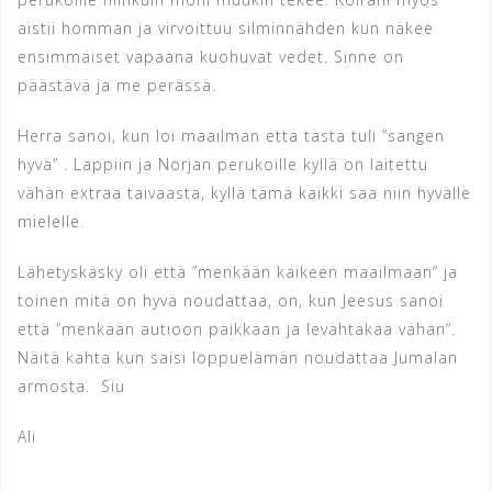
aistii homman ja virvoittuu silminnähden kun näkee
ensimmäiset vapaana kuohuvat vedet. Sinne on
päästävä ja me perässä.
Herra sanoi, kun loi maailman että tästä tuli ”sangen
hyvä” . Lappiin ja Norjan perukoille kyllä on laitettu
vähän extraa taivaasta, kyllä tämä kaikki saa niin hyvälle
mielelle.
Lähetyskäsky oli että ”menkään kaikeen maailmaan” ja
toinen mitä on hyvä noudattaa, on, kun Jeesus sanoi
että ”menkään autioon paikkaan ja levähtäkää vähän”.
Näitä kahta kun saisi loppuelämän noudattaa Jumalan
armosta. Siu
Ali