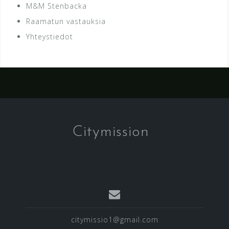
M&M Stenbacka
Raamatun vastauksia
Yhteystiedot
Citymission
citymissio1@gmail.com