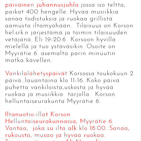
päiväinen juhannusjuhla
jossa iso teltta,
paikat 400 hengelle. Hyvää musiikkia
sanaa todistuksia ja ruokaa grillistä
aamusta iltamyöhään. Tilaisuus on Korson
hel.srk.n järjestämä ja toimin tilaisuuden
vetäjänä. Eli 19-20.6 Korsoon hyvillä
mielellä ja tuo ystäväsikin. Osoite on
Myyrätie 6. asemalta parin minuutin
matka kävellen.
Vankilalähetyspäivät
Korsossa toukokuun 2
päivä…lauantaina klo 11-16. Koko päivä
puhetta vankiloista,uskosta ja hyvää
ruokaa ja musiikkia tarjolla. Korson
helluntaiseurakunta Myyrätie 6.
Iltanuotio-illat Korson
Helluntaiseurakunnassa, Myyrätie 6
Vantaa, joka su ilta alk klo 18.00. Sanaa,
rukousta, musaa ja hyvää ruokaa.