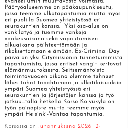
evankeliumin muuttavasta voimasta.
Päätyöalueemme on pääkaupunkiseutu,
jossa teemme ulkotapahtumia mutta myös
eri puolilla Suomea yhteistyössä eri
seurakuntien kanssa. Yksi osa-alue on
vankilatyö ja tuemme vankeja
vankeusaikana sekä vapautumisen
alkuaikana päihteettömään ja
rikoksettomaan elämään. Ex-Criminal Day
päivä on yksi Citymissionin tunnetuimmista
tapahtumista, jossa entiset vangit kertovat
elämänmuutoksesta. Seitsemäntoista
toimintavuoden aikana olemme tehneet
lähes tuhat tapahtumaa ja ulkotilaisuuksia
ympäri Suomea yhteistyössä eri
seurakuntien ja järjestöjen kanssa ja työ
jatkuu…tällä hetkellä Korso-Koivukylä on
työn painopiste mutta teemme myös
ympäri Helsinki-Vantaa tapahtumia.
Korsossa on
Juhannuksena 2026 2-