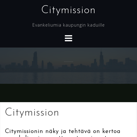
Skip
Citymission
to
content
Evankeliumia kaupungin kaduille
Citymission
Citymissionin näky ja tehtävä on kertoa