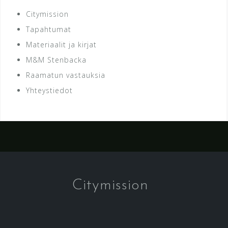
Citymission
Tapahtumat
Materiaalit ja kirjat
M&M Stenbacka
Raamatun vastauksia
Yhteystiedot
Citymission