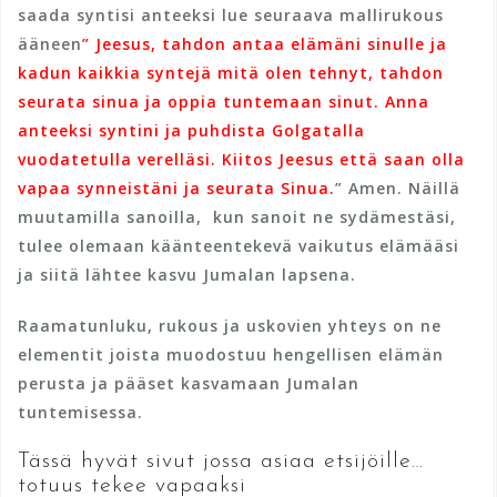
saada syntisi anteeksi lue seuraava mallirukous
ääneen
” Jeesus, tahdon antaa elämäni sinulle ja
kadun kaikkia syntejä mitä olen tehnyt, tahdon
seurata sinua ja oppia tuntemaan sinut. Anna
anteeksi syntini ja puhdista Golgatalla
vuodatetulla verelläsi. Kiitos Jeesus että saan olla
vapaa synneistäni ja seurata Sinua.
” Amen. Näillä
muutamilla sanoilla, kun sanoit ne sydämestäsi,
tulee olemaan käänteentekevä vaikutus elämääsi
ja siitä lähtee kasvu Jumalan lapsena.
Raamatunluku, rukous ja uskovien yhteys on ne
elementit joista muodostuu hengellisen elämän
perusta ja pääset kasvamaan Jumalan
tuntemisessa.
Tässä hyvät sivut jossa asiaa etsijöille…
totuus tekee vapaaksi