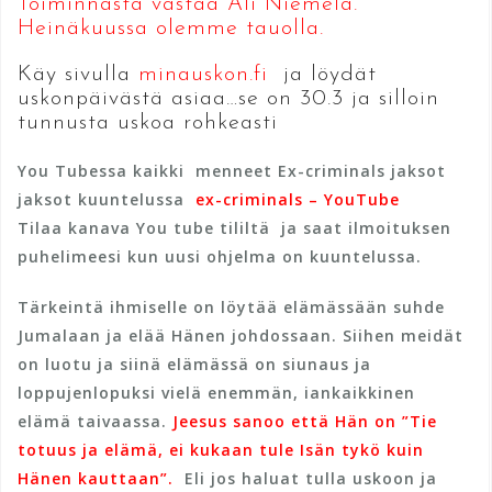
Toiminnasta vastaa Ali Niemelä.
Heinäkuussa olemme tauolla.
Käy sivulla
minauskon.fi
ja löydät
uskonpäivästä asiaa…se on 30.3 ja silloin
tunnusta uskoa rohkeasti
You Tubessa kaikki menneet Ex-criminals jaksot
jaksot kuuntelussa
ex-criminals – YouTube
Tilaa kanava You tube tililtä ja saat ilmoituksen
puhelimeesi kun uusi ohjelma on kuuntelussa.
Tärkeintä ihmiselle on löytää elämässään suhde
Jumalaan ja elää Hänen johdossaan. Siihen meidät
on luotu ja siinä elämässä on siunaus ja
loppujenlopuksi vielä enemmän, iankaikkinen
elämä taivaassa.
Jeesus sanoo että Hän on ”Tie
totuus ja elämä, ei kukaan tule Isän tykö kuin
Hänen kauttaan”.
Eli jos haluat tulla uskoon ja