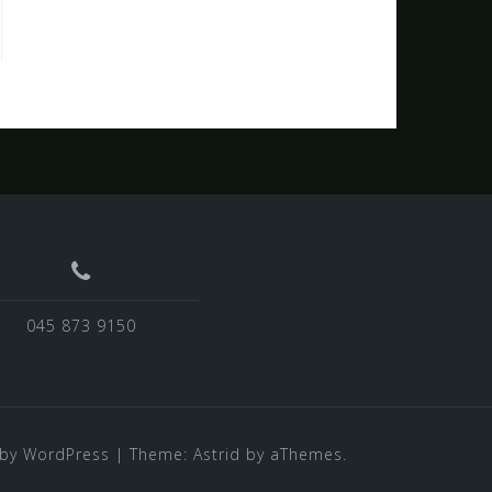
045 873 9150
by WordPress
|
Theme:
Astrid
by aThemes.