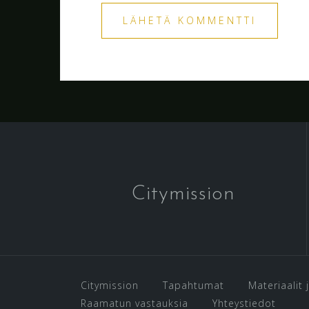
Citymission
Citymission
Tapahtumat
Materiaalit j
Raamatun vastauksia
Yhteystiedot