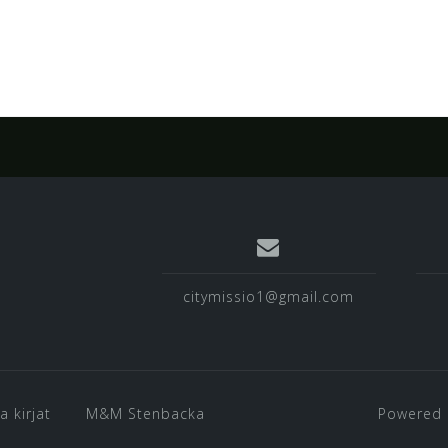
citymissio1@gmail.com
a kirjat
M&M Stenbacka
Powered 