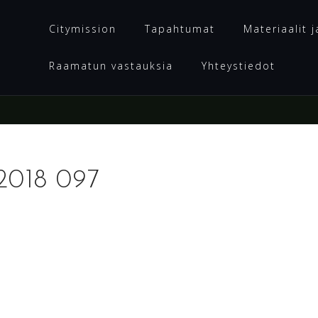
Citymission
Tapahtumat
Materiaalit j
Raamatun vastauksia
Yhteystiedot
 2018 097