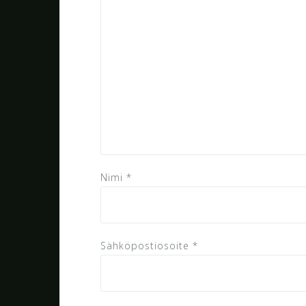
Nimi
*
Sähköpostiosoite
*