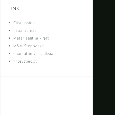
LINKIT:
Citymission
Tapahtumat
Materiaalit ja kirjat
M&M Stenbacka
Raamatun vastauksia
Yhteystiedot