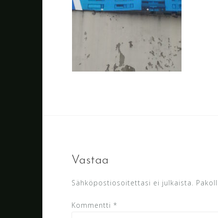
Vastaa
Sähköpostiosoitettasi ei julkaista.
Pakoll
Kommentti
*